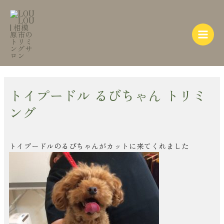
内
Post
Main
容
navigation
Menu
を
ス
キ
ッ
プ
トイプードル るびちゃん トリミ
ング
トイプードルのるびちゃんがカットに来てくれました