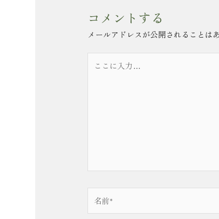
コメントする
メールアドレスが公開されることは
こ
こ
に
入
力…
名
前