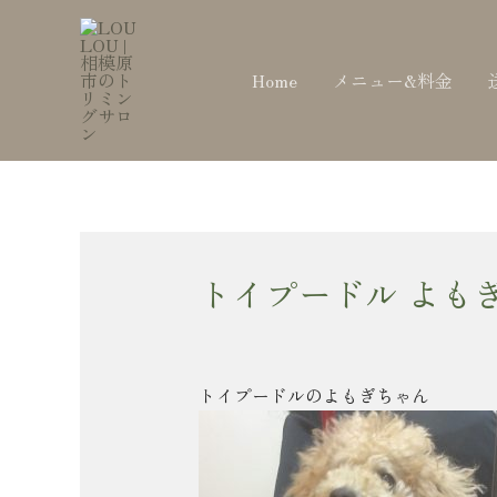
内
Post
容
navigation
を
Home
メニュー&料金
ス
キ
ッ
プ
トイプードル よも
トイプードルのよもぎちゃん