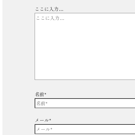
ここに入力…
名前*
メール*