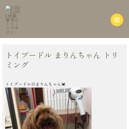
内
Post
Main
容
navigation
Menu
を
ス
キ
ッ
プ
トイプードル まりんちゃん トリ
ミング
トイプードルのまりんちゃん💓