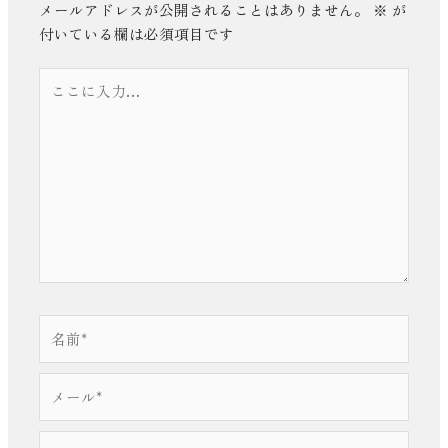
メールアドレスが公開されることはありません。
※
が
付いている欄は必須項目です
こ
こ
に
入
力…
名
前
*
メ
ー
ル
サ