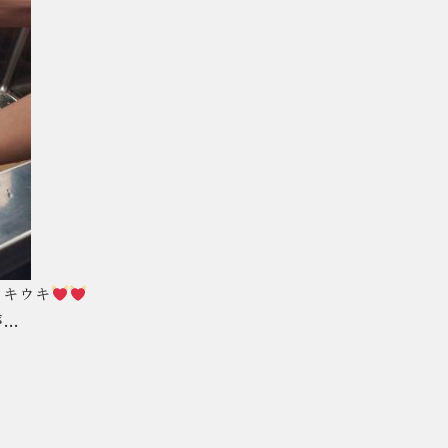
ウキウキ
が…