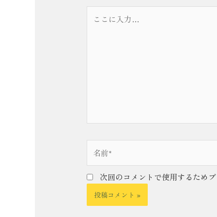
こ
こ
に
入
力…
名
前
*
次回のコメントで使用するためブ