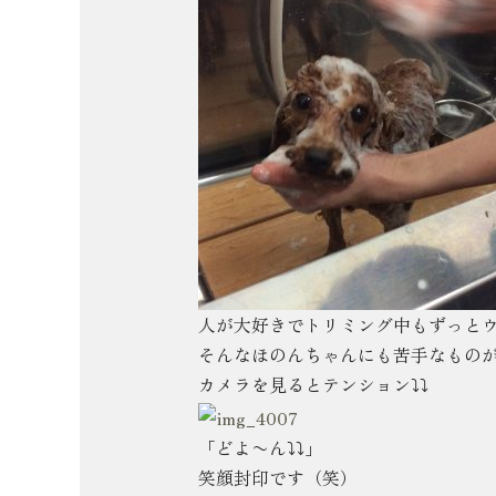
人が大好きでトリミング中もずっと
そんなほのんちゃんにも苦手なもの
カメラを見るとテンション⤵︎⤵︎
「どよ〜ん⤵︎⤵︎」
笑顔封印です（笑）