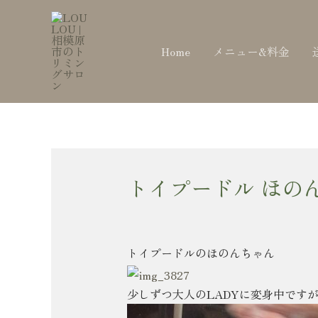
内
Post
容
navigation
を
Home
メニュー&料金
ス
キ
ッ
プ
トイプードル ほの
トイプードルのほのんちゃん
少しずつ大人のLADYに変身中です