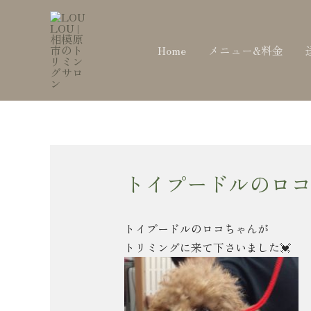
内
Post
容
navigation
を
Home
メニュー&料金
ス
キ
ッ
プ
トイプードルのロコ
トイプードルのロコちゃんが
トリミングに来て下さいました💓