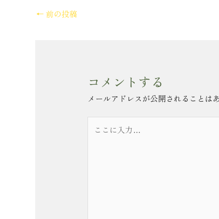
←
前の投稿
コメントする
メールアドレスが公開されることは
こ
こ
に
入
力…