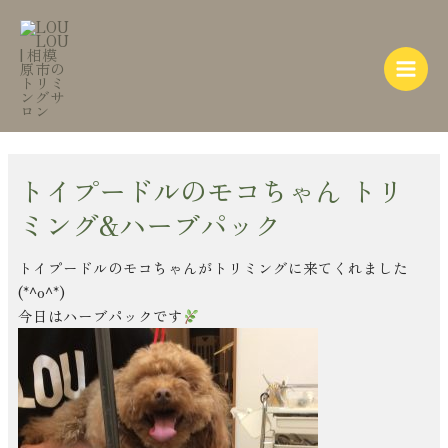
内
Post
Main
容
navigation
Menu
を
ス
キ
ッ
プ
トイプードルのモコちゃん トリ
ミング&ハーブパック
トイプードルのモコちゃんがトリミングに来てくれました
(*^o^*)
今日はハーブパックです