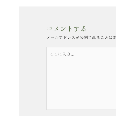
コメントする
メールアドレスが公開されることは
こ
こ
に
入
力…