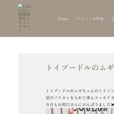
内
Post
容
navigation
を
Home
メニュー&料金
ス
キ
ッ
プ
トイプードルのムギ
トイプードルのムギちゃんのトリミ
足のバリカンを入れて体もスッキリ
今日もお利口さんにがんばりました