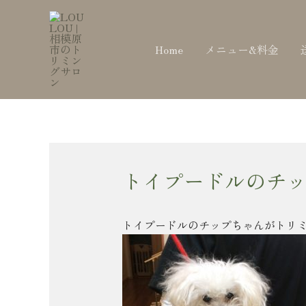
内
Post
容
navigation
を
Home
メニュー&料金
ス
キ
ッ
プ
トイプードルのチッ
トイプードルのチップちゃんがトリ