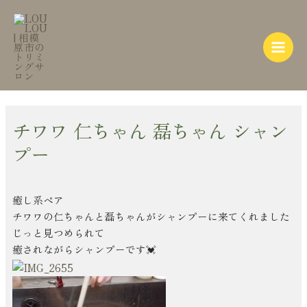
内
Post
Main
容
navigation
Menu
を
ス
キ
ッ
プ
チワワ 仁ちゃん 磊ちゃん シャン
プー
癒し系ペア
チワワの仁ちゃんと磊ちゃんがシャンプーに来てくれました
じっと見つめられて
癒されながらシャンプーです💓