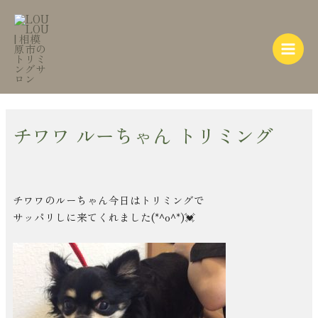
内
Post
Main
容
navigation
Menu
を
ス
キ
ッ
プ
チワワ ルーちゃん トリミング
チワワのルーちゃん今日はトリミングで
サッパリしに来てくれました(*^o^*)💓