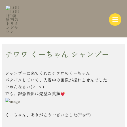
内
Post
Main
容
navigation
Menu
を
ス
キ
ッ
プ
チワワ くーちゃん シャンプー
シャンプーに来てくれたチワワのくーちゃん
バタバタしていて、入浴中の画像が撮れませんでした
ごめんなさい(>_<)
でも、記念撮影は完璧な笑顔
くーちゃん、ありがとうございました(*^o^*)