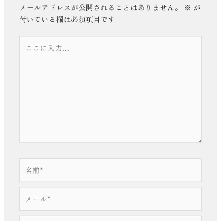
メールアドレスが公開されることはありません。
※
が
付いている欄は必須項目です
こ
こ
に
入
力…
名
前
*
メ
ー
ル
サ