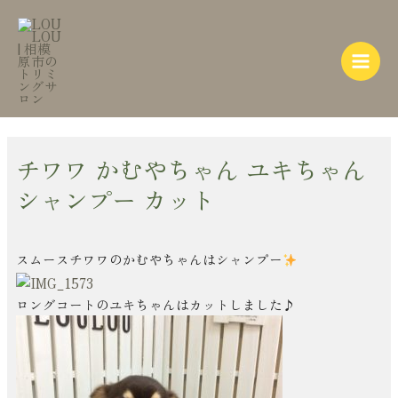
内
Post
Main
容
navigation
Menu
を
ス
キ
ッ
プ
チワワ かむやちゃん ユキちゃん
シャンプー カット
スムースチワワのかむやちゃんはシャンプー
ロングコートのユキちゃんはカットしました♪