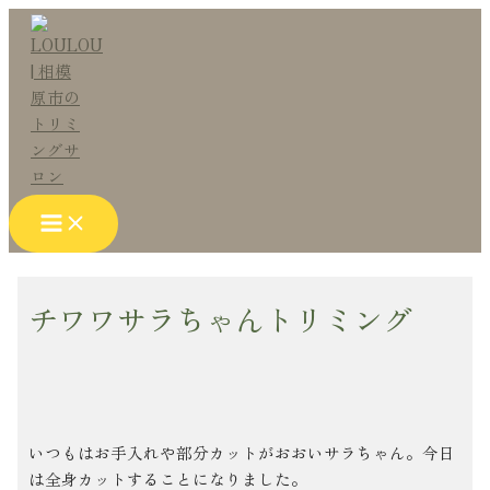
Main
内
Post
こ
名
メ
サ
Menu
容
navigation
こ
前
ー
イ
を
に
*
ル
ト
ス
入
*
キ
力…
ッ
プ
チワワサラちゃんトリミング
いつもはお手入れや部分カットがおおいサラちゃん。今日
は全身カットすることになりました。