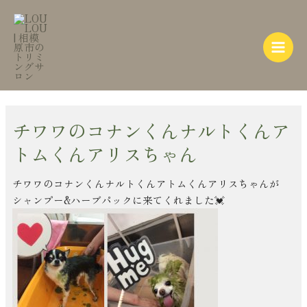
内
Post
Main
容
navigation
Menu
を
ス
キ
ッ
プ
チワワのコナンくんナルトくんア
トムくんアリスちゃん
チワワのコナンくんナルトくんアトムくんアリスちゃんが
シャンプー&ハーブパックに来てくれました💓