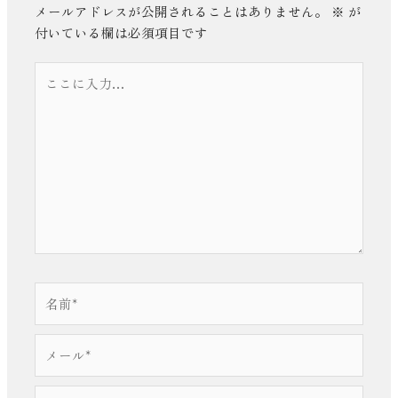
メールアドレスが公開されることはありません。
※
が
付いている欄は必須項目です
こ
こ
に
入
力…
名
前
*
メ
ー
ル
サ