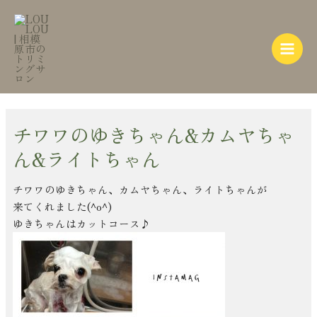
内
Post
Main
容
navigation
Menu
を
ス
キ
ッ
プ
チワワのゆきちゃん&カムヤちゃ
ん&ライトちゃん
チワワのゆきちゃん、カムヤちゃん、ライトちゃんが
来てくれました(^o^)
ゆきちゃんはカットコース♪