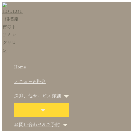
メ
メ
内
Post
こ
名
メ
サ
ニ
ニ
ュ
ュ
容
navigation
こ
前
ー
イ
ー
ー
ト
ト
を
に
*
ル
ト
グ
グ
ル
ル
ス
入
*
キ
力…
ッ
プ
Home
メニュー&料金
送迎、他サービス詳細
お問い合わせ&ご予約