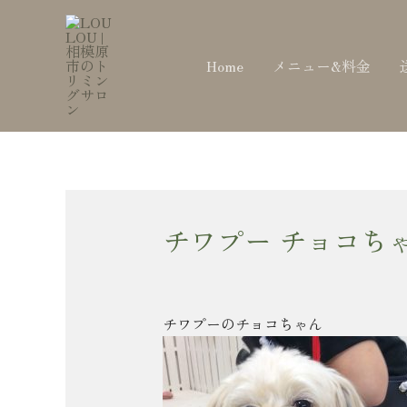
内
Post
容
navigation
を
Home
メニュー&料金
ス
キ
ッ
プ
チワプー チョコち
チワプーのチョコちゃん