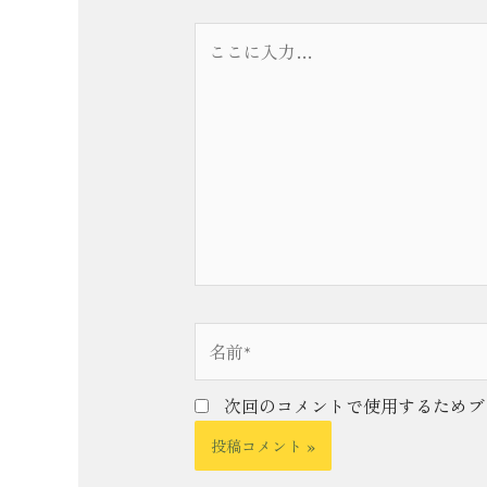
こ
こ
に
入
力…
名
前
*
次回のコメントで使用するためブ