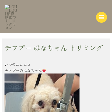
内
Post
Main
容
navigation
Menu
を
ス
キ
ッ
プ
チワプー はなちゃん トリミング
いつのニコニコ
チワプーのはなちゃん