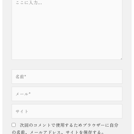
こ
に
入
力…
名
前
*
メ
ー
ル
サ
*
イ
ト
次回のコメントで使用するためブラウザーに自分
の名前、メールアドレス、サイトを保存する。