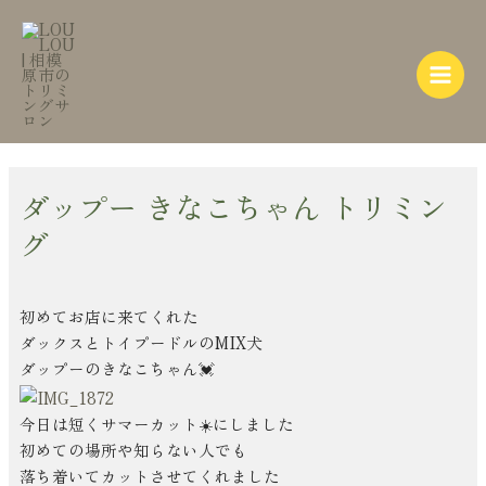
内
Post
Main
容
navigation
Menu
を
ス
キ
ッ
プ
ダップー きなこちゃん トリミン
グ
初めてお店に来てくれた
ダックスとトイプードルのMIX犬
ダップーのきなこちゃん💓
今日は短くサマーカット☀️にしました
初めての場所や知らない人でも
落ち着いてカットさせてくれました