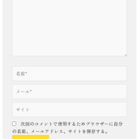
に
入
力…
名
前
*
メ
ー
ル
サ
*
イ
ト
次回のコメントで使用するためブラウザーに自分
の名前、メールアドレス、サイトを保存する。