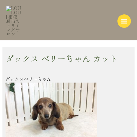
内
Post
Main
容
navigation
Menu
を
ス
キ
ッ
プ
ダックス ベリーちゃん カット
ダックスベリーちゃん