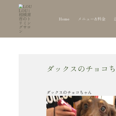
内
Post
容
navigation
を
Home
メニュー&料金
ス
キ
ッ
プ
ダックスのチョコち
ダックスのチョコちゃん