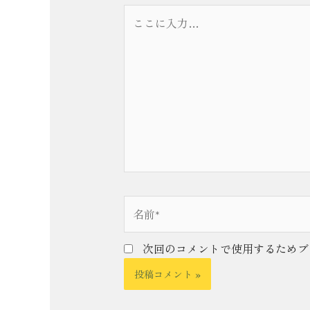
こ
こ
に
入
力…
名
前
*
次回のコメントで使用するためブ