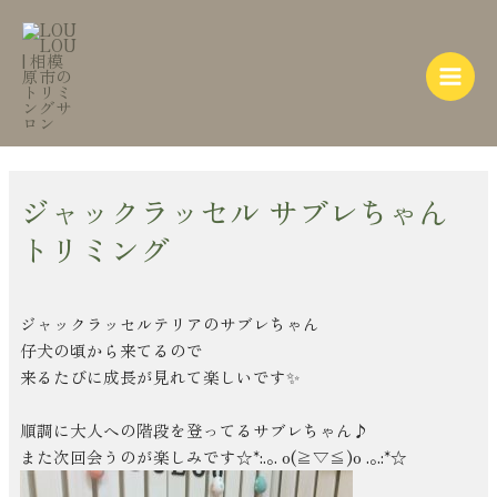
内
Post
Main
容
navigation
Menu
を
ス
キ
ッ
プ
ジャックラッセル サブレちゃん
トリミング
ジャックラッセルテリアのサブレちゃん
仔犬の頃から来てるので
来るたびに成長が見れて楽しいです✨
順調に大人への階段を登ってるサブレちゃん♪
また次回会うのが楽しみです☆*:.｡. o(≧▽≦)o .｡.:*☆