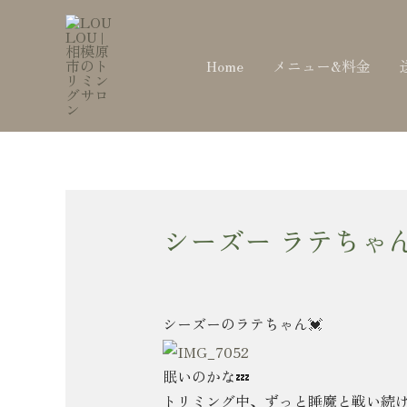
内
Post
容
navigation
を
Home
メニュー&料金
ス
キ
ッ
プ
シーズー ラテちゃ
シーズーのラテちゃん💓
眠いのかな💤
トリミング中、ずっと睡魔と戦い続