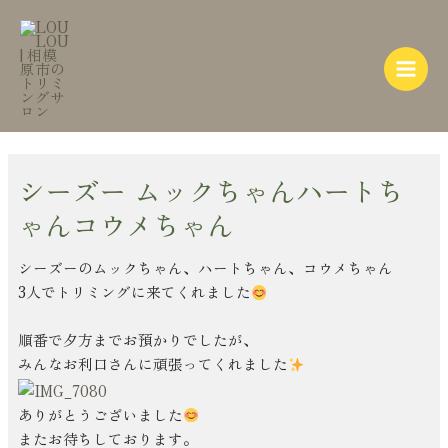
内
Post
Main
容
navigation
Menu
を
ス
キ
ッ
プ
シーズー ムックちゃんハートち
ゃんコウメちゃん
シーズーのムックちゃん、ハートちゃん、コウメちゃん
3人でトリミングに来てくれました
順番で夕方までお預かりでしたが、
みんなお利口さんに頑張ってくれました
ありがとうございました
またお待ちしております。