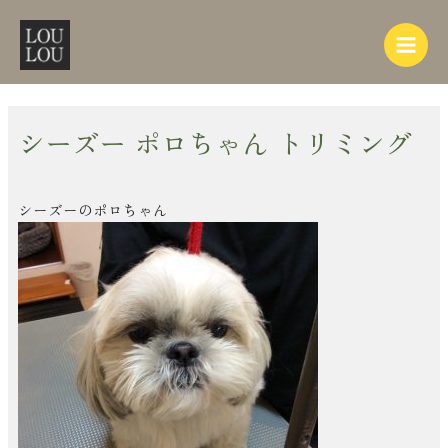
内
Post
Main
容
navigation
Menu
を
ス
キ
ッ
シーズー ポロちゃん トリミング
プ
シーズーのポロちゃん