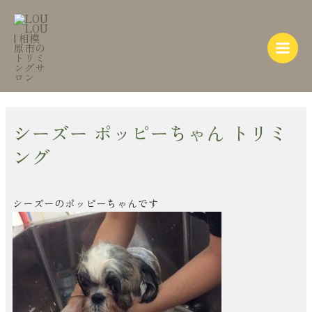
内
Post
Main
容
navigation
Menu
を
ス
キ
ッ
プ
シーズー ポッピーちゃん トリミ
ング
シーズーのポッピーちゃんです