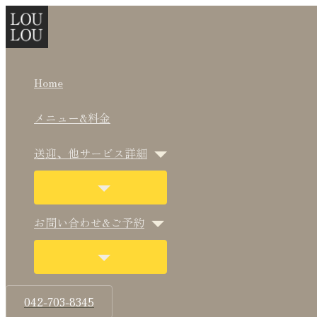
メ
メ
内
Post
こ
名
メ
サ
ニ
ニ
ュ
ュ
容
navigation
こ
前
ー
イ
ー
ー
ト
ト
を
に
*
ル
ト
グ
グ
ル
ル
ス
入
*
Home
キ
力…
ッ
メニュー&料金
プ
送迎、他サービス詳細
お問い合わせ&ご予約
042-703-8345