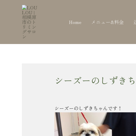
内
Post
容
navigation
を
Home
メニュー&料金
ス
キ
ッ
プ
シーズーのしずきち
シーズーのしずきちゃんです！