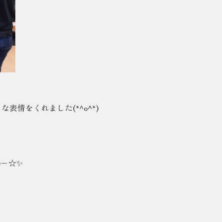
表情をくれました(*^o^*)
)−☆✨