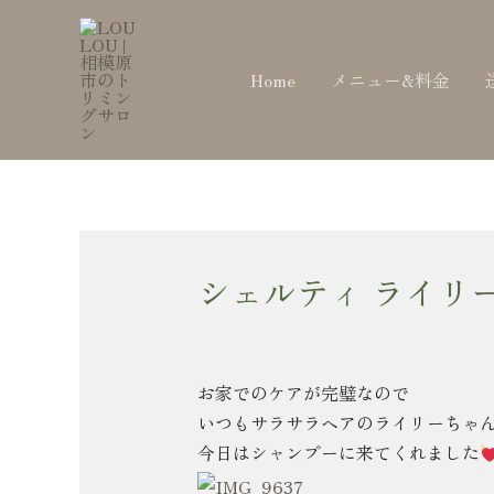
内
Post
容
navigation
を
Home
メニュー&料金
ス
キ
ッ
プ
シェルティ ライリ
お家でのケアが完璧なので
いつもサラサラヘアのライリーちゃ
今日はシャンプーに来てくれました