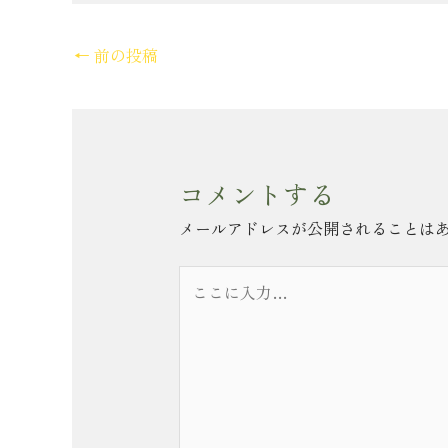
←
前の投稿
コメントする
メールアドレスが公開されることは
こ
こ
に
入
力…