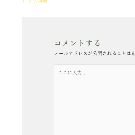
←
前の投稿
コメントする
メールアドレスが公開されることは
こ
こ
に
入
力…