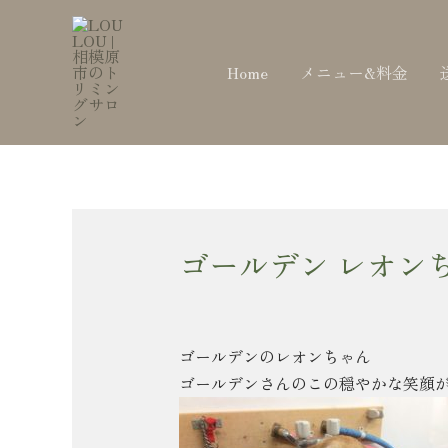
内
Post
容
navigation
を
Home
メニュー&料金
ス
キ
ッ
プ
ゴールデン レオン
ゴールデンのレオンちゃん
ゴールデンさんのこの穏やかな笑顔