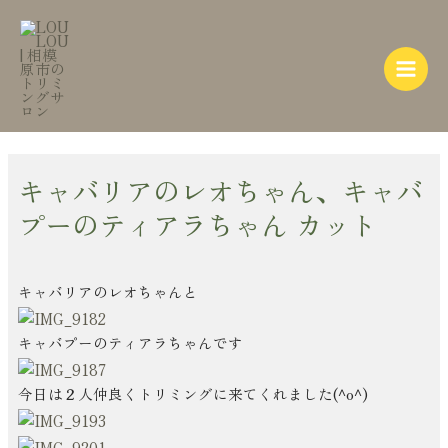
内
Post
Main
容
navigation
Menu
を
ス
キ
ッ
プ
キャバリアのレオちゃん、キャバ
プーのティアラちゃん カット
キャバリアのレオちゃんと
キャバプーのティアラちゃんです
今日は２人仲良くトリミングに来てくれました(^o^)