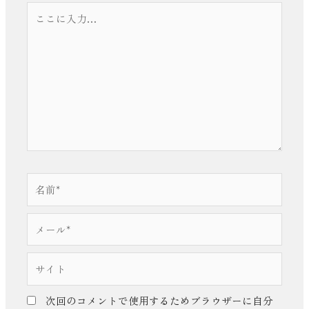
こ
こ
に
入
力…
名
前
*
メ
ー
ル
サ
*
イ
ト
次回のコメントで使用するためブラウザーに自分