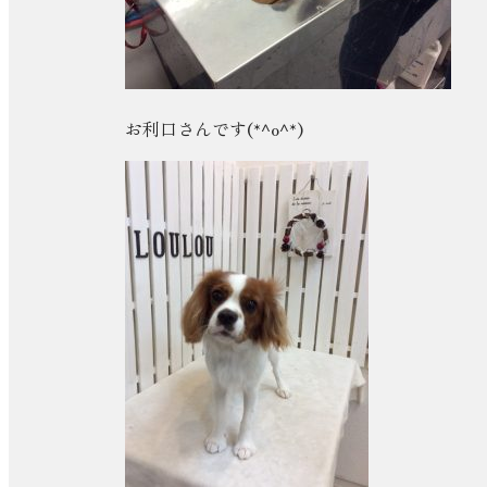
お利口さんです(*^o^*)