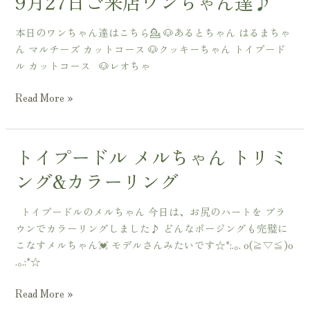
9月27日ご来店ワンちゃん達♪
ち
月
ゃ
27
本日のワンちゃん達はこちら💁 🐶あるとちゃん はるまちゃ
ん
日
ん マルチーズ カットコース 🐶クッキーちゃん トイプード
達
ご
ル カットコース 🐶レオちゃ
♪
来
店
Read More »
ワ
ン
ち
トイプードル メルちゃん トリミ
ト
ゃ
イ
ング&カラーリング
ん
プ
達
ー
トイプードルのメルちゃん 今日は、お尻のハートを ブラ
♪
ド
ウンでカラーリングしました♪ どんなポージングも完璧に
ル
こなすメルちゃん💓 モデルさんみたいです☆*:.｡. o(≧▽≦)o
メ
.｡.:*☆
ル
ち
Read More »
ゃ