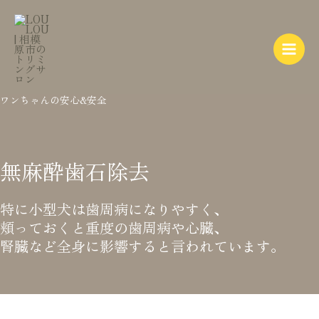
内
Main
容
Menu
を
ス
キ
ッ
ワンちゃんの安心&安全
プ
無麻酔歯石除去
特に小型犬は歯周病になりやすく、
頬っておくと重度の歯周病や心臓、
腎臓など全身に影響すると言われています。