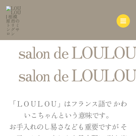
内
Main
容
Menu
を
ス
キ
ッ
salon de LOULOU
プ
salon de LOULOU
「ＬＯＵＬＯＵ」はフランス語で かわ
いこちゃんという意味です。
お手入れのし易さなども重要ですが そ