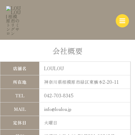
内
Main
容
Menu
を
ス
キ
ッ
プ
会社概要
店舖名
LOULOU
所在地
神奈川県相模原市緑区東橋本2-20-11
TEL
042-703-8345
MAIL
info@loulou.jp
定休日
火曜日