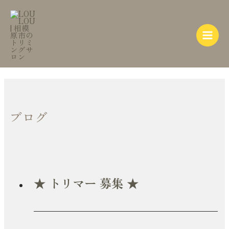
内
Main
容
Menu
を
ス
キ
ッ
プ
ブログ
★ トリマー 募集 ★