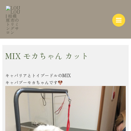
内
Post
Main
容
navigation
Menu
を
ス
キ
ッ
プ
MIX モカちゃん カット
キャバリアとトイプードルのMIX
キャバプーモカちゃんです