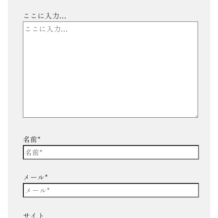
ここに入力…
名前*
メール*
サイト