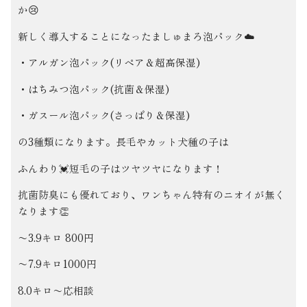
か😢
新しく導入することになったましゅまろ泡パック☁️
・アルガン泡パック(リペア＆超高保湿)
・はちみつ泡パック(抗菌＆保湿)
・ガスール泡パック(さっぱり＆保湿)
の3種類になります。長毛やカット犬種の子は
ふんわり💓短毛の子はツヤツヤになります！
抗菌防臭にも優れており、ワンちゃん特有のニオイが無く
なります
👏
〜3.9キロ 800円
〜7.9キロ1000円
8.0キロ〜応相談