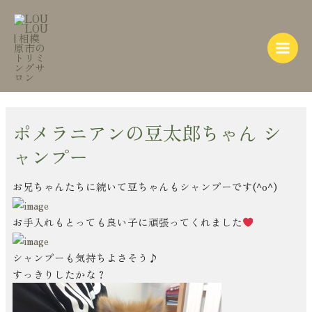
内
Post
Main
容
navigation
Menu
を
ス
キ
ッ
プ
ポメラニアンの豆太郎ちゃん シ
ャンプー
お兄ちゃんたちに続いて豆ちゃんもシャンプーです(^o^)
お手入れもとっても良い子に頑張ってくれました
シャンプーも気持ちよさそう♪
すっきりしたかな？