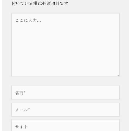
付いている欄は必須項目です
こ
こ
に
入
力…
名
前
*
メ
ー
ル
サ
*
イ