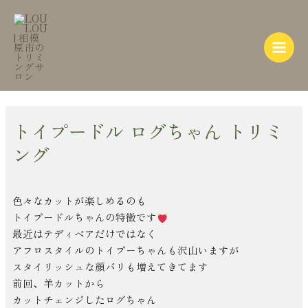
内
Post
Main
容
navigation
Menu
を
ス
キ
ッ
プ
トイプードル ログちゃん トリミ
ング
色々なカットが楽しめるのも
トイプードルちゃんの特徴です
最近はテディベアだけではなく
アフロスタイルのトイプーちゃんも沢山いますが
スタイリッシュな顔バリも増えてきてます
前回、羊カットから
カットチェンジしたログちゃん