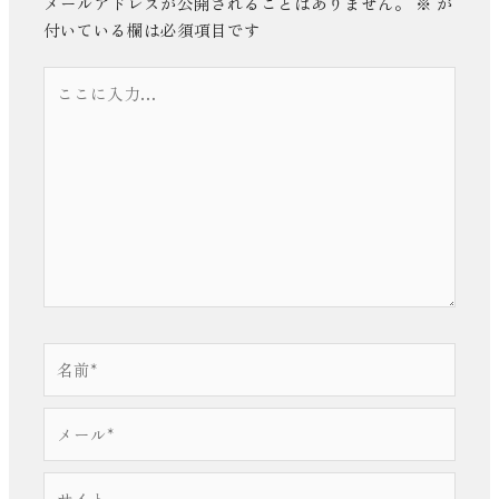
メールアドレスが公開されることはありません。
※
が
付いている欄は必須項目です
こ
こ
に
入
力…
名
前
*
メ
ー
ル
サ