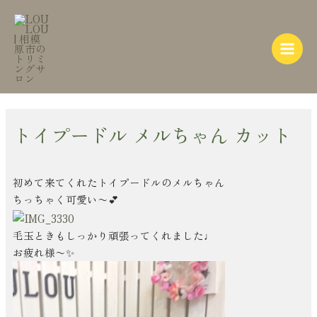
内
Post
Main
容
navigation
Menu
を
ス
キ
ッ
プ
トイプードル メルちゃん カット
初めて来てくれたトイプードルのメルちゃん
ちっちゃく可愛い〜💕
毛玉ときもしっかり頑張ってくれました♩
お疲れ様〜✨