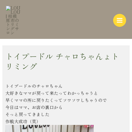
内
Post
Main
容
navigation
Menu
を
ス
キ
ッ
プ
トイプードル チャロちゃんょト
リミング
トイプードルのチャロちゃん
大好きなママが戻って来たってわかっちゃうと
早くママの所に戻りたくってソワソワしちゃうので
今日はママ、お店の裏口から
そっと戻ってきました
作戦大成功（笑）