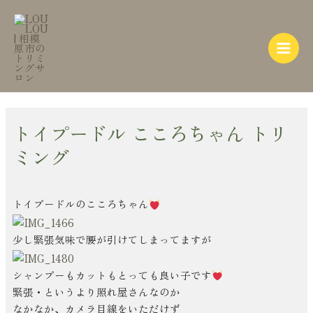
内
Post
Main
容
navigation
Menu
を
ス
キ
ッ
プ
トイプードル こころちゃん トリ
ミング
トイプードルのこころちゃん
少し緊張気味で腰が引けてしまってますが
シャンプーもカットもとっても良い子です
緊張・というより照れ屋さんなのか
なかなか、カメラ目線をいただけず