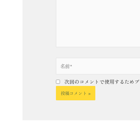
入
力…
名
前
*
次回のコメントで使用するためブ