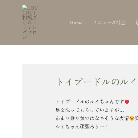
内
Post
容
navigation
を
Home
メニュー&料金
ス
キ
ッ
プ
トイプードルのルイ
トイプードルのルイちゃんです
足を洗ってもらっていますが…
あまり乗り気ではなさそうな表情
ルイちゃん頑張ろうー！