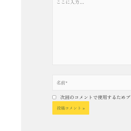
こ
に
入
力…
名
前
*
次回のコメントで使用するためブ