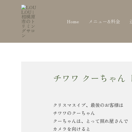
内
Post
容
navigation
を
Home
メニュー&料金
ス
キ
ッ
プ
チワワ クーちゃん
クリスマスイブ、最後のお客様は
チワワのクーちゃん
クーちゃんは、とって照れ屋さんで
カメラを向けると