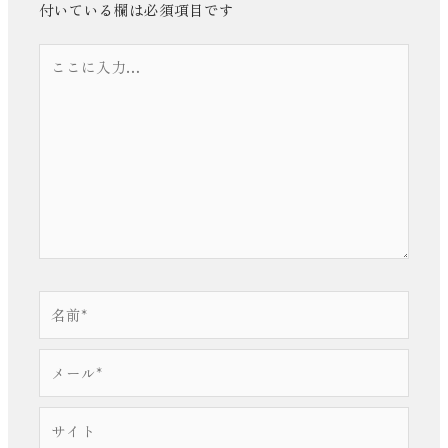
付いている欄は必須項目です
こ
こ
に
入
力…
名
前
*
メ
ー
ル
サ
*
イ