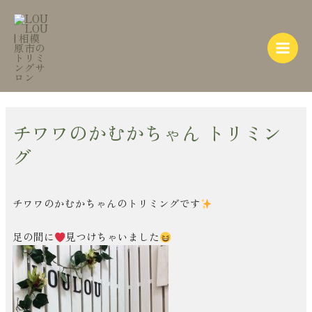
内
Post
Main
容
navigation
Menu
を
ス
キ
ッ
プ
チワワのかむかちゃん トリミン
グ
チワワのかむかちゃんのトリミングです
足の間に
見つけちゃいました